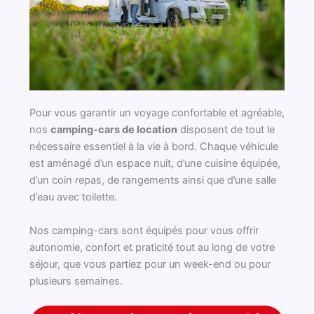
Pour vous garantir un voyage confortable et agréable,
nos
camping-cars de location
disposent de tout le
nécessaire essentiel à la vie à bord. Chaque véhicule
est aménagé d’un espace nuit, d’une cuisine équipée,
d’un coin repas, de rangements ainsi que d’une salle
d’eau avec toilette.
Nos camping-cars sont équipés pour vous offrir
autonomie, confort et praticité tout au long de votre
séjour, que vous partiez pour un week-end ou pour
plusieurs semaines.