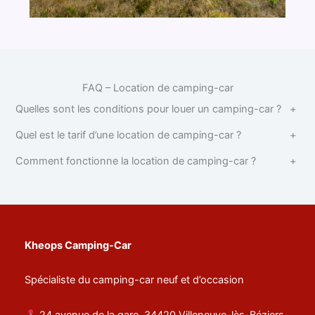
FAQ – Location de camping-car
Quelles sont les conditions pour louer un camping-car ?
+
Quel est le tarif d’une location de camping-car ?
+
Comment fonctionne la location de camping-car ?
+
Kheops Camping-Car
Spécialiste du camping-car neuf et d’occasion
24 avenue de la gare, 34420 Villeneuve-lès-Béziers