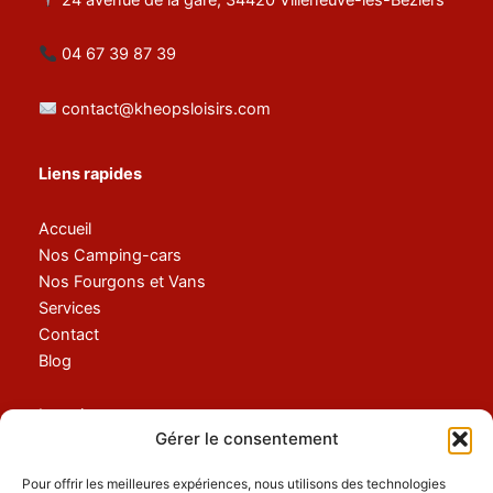
04 67 39 87 39
contact@kheopsloisirs.com
Liens rapides
Accueil
Nos Camping-cars
Nos Fourgons et Vans
Services
Contact
Blog
Location
Gérer le consentement
Nos Services
Pour offrir les meilleures expériences, nous utilisons des technologies