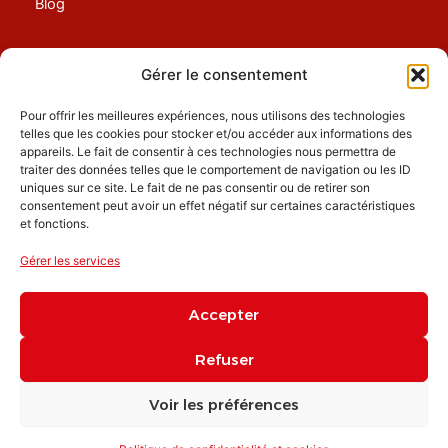
Blog
Location
Gérer le consentement
Nos Services
Pour offrir les meilleures expériences, nous utilisons des technologies
telles que les cookies pour stocker et/ou accéder aux informations des
appareils. Le fait de consentir à ces technologies nous permettra de
Dépôt / Vente
traiter des données telles que le comportement de navigation ou les ID
Test d'humidité
uniques sur ce site. Le fait de ne pas consentir ou de retirer son
consentement peut avoir un effet négatif sur certaines caractéristiques
Vente et pose d'accessoires
et fonctions.
Pièces détachées et réparation
Rachat / Cash
Gérer les services
Financement
Accepter
Refuser
Voir les préférences
© 2026 Kheops Loisirs – Tous droits réservés
Mentions légales
|
Politique de confidentialité